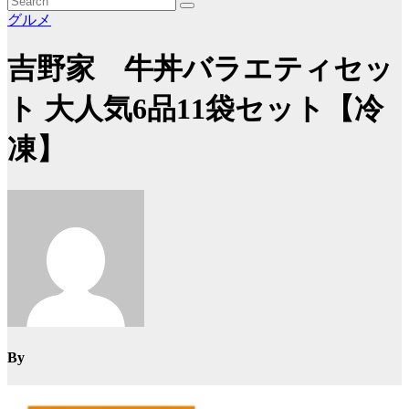
グルメ
吉野家 牛丼バラエティセッ
ト 大人気6品11袋セット【冷
凍】
By