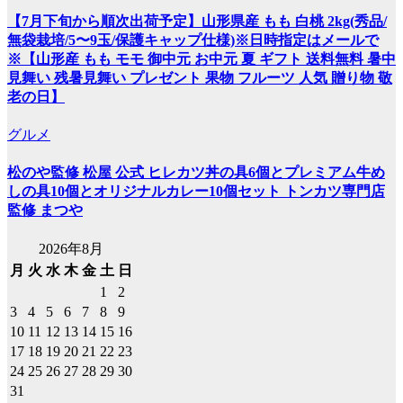
【7月下旬から順次出荷予定】山形県産 もも 白桃 2kg(秀品/
無袋栽培/5〜9玉/保護キャップ仕様)※日時指定はメールで
※【山形産 もも モモ 御中元 お中元 夏 ギフト 送料無料 暑中
見舞い 残暑見舞い プレゼント 果物 フルーツ 人気 贈り物 敬
老の日】
グルメ
松のや監修 松屋 公式 ヒレカツ丼の具6個とプレミアム牛め
しの具10個とオリジナルカレー10個セット トンカツ専門店
監修 まつや
2026年8月
月
火
水
木
金
土
日
1
2
3
4
5
6
7
8
9
10
11
12
13
14
15
16
17
18
19
20
21
22
23
24
25
26
27
28
29
30
31