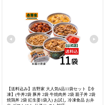
【送料込み】吉野家 大人気6品11袋セット【冷
凍】(牛丼2袋 豚丼 2袋 牛焼肉丼 2袋 親子丼 2袋 
焼鶏丼 2袋 紅生姜1袋入) お試し 冷凍食品 お弁