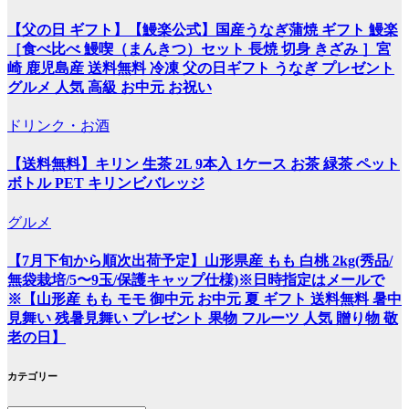
【父の日 ギフト】【鰻楽公式】国産うなぎ蒲焼 ギフト 鰻楽
［食べ比べ 鰻喫（まんきつ）セット 長焼 切身 きざみ ］宮
崎 鹿児島産 送料無料 冷凍 父の日ギフト うなぎ プレゼント
グルメ 人気 高級 お中元 お祝い
ドリンク・お酒
【送料無料】キリン 生茶 2L 9本入 1ケース お茶 緑茶 ペット
ボトル PET キリンビバレッジ
グルメ
【7月下旬から順次出荷予定】山形県産 もも 白桃 2kg(秀品/
無袋栽培/5〜9玉/保護キャップ仕様)※日時指定はメールで
※【山形産 もも モモ 御中元 お中元 夏 ギフト 送料無料 暑中
見舞い 残暑見舞い プレゼント 果物 フルーツ 人気 贈り物 敬
老の日】
カテゴリー