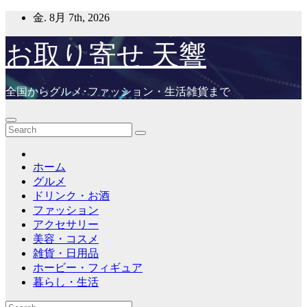
Skip
金. 8月 7th, 2026
to
content
お取り寄せ 天響
全国からグルメ･ファッション・生活雑貨まで
ホーム
グルメ
ドリンク・お酒
ファッション
アクセサリー
美容・コスメ
雑貨・日用品
ホービー・フィギュア
暮らし・生活