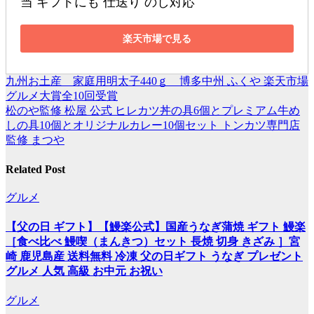
当 ギフトにも 仕送り のし対応
楽天市場で見る
九州お土産 家庭用明太子440ｇ 博多中州 ふくや 楽天市場
投
グルメ大賞全10回受賞
稿
松のや監修 松屋 公式 ヒレカツ丼の具6個とプレミアム牛め
しの具10個とオリジナルカレー10個セット トンカツ専門店
ナ
監修 まつや
ビ
Related Post
ゲ
ー
グルメ
シ
【父の日 ギフト】【鰻楽公式】国産うなぎ蒲焼 ギフト 鰻楽
ョ
［食べ比べ 鰻喫（まんきつ）セット 長焼 切身 きざみ ］宮
崎 鹿児島産 送料無料 冷凍 父の日ギフト うなぎ プレゼント
ン
グルメ 人気 高級 お中元 お祝い
グルメ