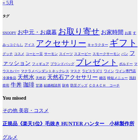
« 5月
タグ
お取り寄せ
お中元・お歳暮
お家時間
SNOOPY
お茶
す
ギフト
アクセサリー
みっコぐらし
アイス
キャラクター
フ
グッチ
コスメ
コーヒー豆
サーモン
スイーツ
スヌーピー
スモークサーモン
パン
プレゼント
ァッション
フィギュア
ブランドバッグ
ボルドー
マ
ウスカバー
マクラメペンダントネックレス
マスク
ラピスラズリ
ワイン
ワイン専門店
天然水
天然石アクセサリー
冷凍食品
天然石
婚活
時短メニュー
洗顔
牛丼
珈琲
焙煎
甘酒
結婚相談所
財布
防災グッズ
ＣＯＡＣＨ コーチ
You missed
その他
美容・コスメ
正規品《楽天1位》毛抜き HUNTER ハンター 小林製作所
グルメ