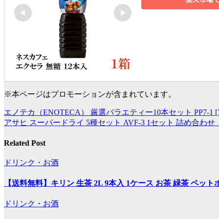
※本ページはプロモーションが含まれています。
エノテカ（ENOTECA） 厳選バラエティー10本セット PP7-1 [75
投
アサヒ スーパードライ 5種セット AVF-3 1セット 詰め合わ
稿
Related Post
ナ
ビ
ドリンク・お酒
ゲ
【送料無料】キリン 生茶 2L 9本入 1ケース お茶 緑茶 ペット
ー
ドリンク・お酒
シ