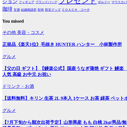
プレゼント
ション
フィギュア
ブランドバッグ
ボルドー
マウスカバ
珈琲
甘酒
結婚相談所
財布
防災グッズ
ＣＯＡＣＨ コーチ
You missed
その他
美容・コスメ
正規品《楽天1位》毛抜き HUNTER ハンター 小林製作所
グルメ
【父の日 ギフト】【鰻楽公式】国産うなぎ蒲焼 ギフト 鰻楽 ［
人気 高級 お中元 お祝い
ドリンク・お酒
【送料無料】キリン 生茶 2L 9本入 1ケース お茶 緑茶 ペット
グルメ
【7月下旬から順次出荷予定】山形県産 もも 白桃 2kg(秀品/