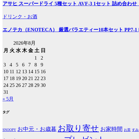
ョ
アサヒ スーパードライ 5種セット AVF-3 1セット 詰め合わ
ン
ドリンク・お酒
エノテカ（ENOTECA） 厳選バラエティー10本セット PP7-1 [75
2026年8月
月
火
水
木
金
土
日
1
2
3
4
5
6
7
8
9
10
11
12
13
14
15
16
17
18
19
20
21
22
23
24
25
26
27
28
29
30
31
« 5月
タグ
お取り寄せ
お中元・お歳暮
お家時間
SNOOPY
お茶
すみ