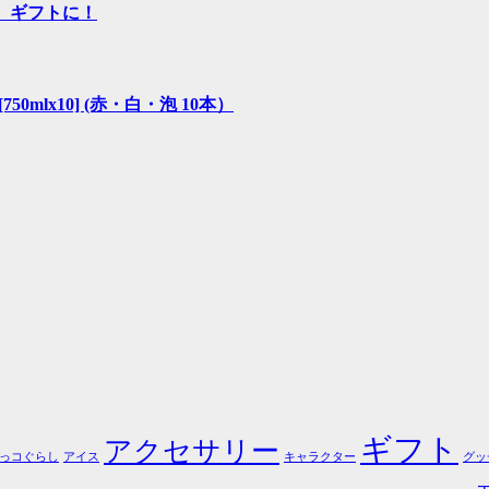
せ ギフトに！
0mlx10] (赤・白・泡 10本）
ギフト
アクセサリー
っコぐらし
アイス
キャラクター
グッ