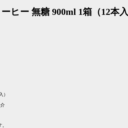
ー 無糖 900ml 1箱（12本
紹介
す。