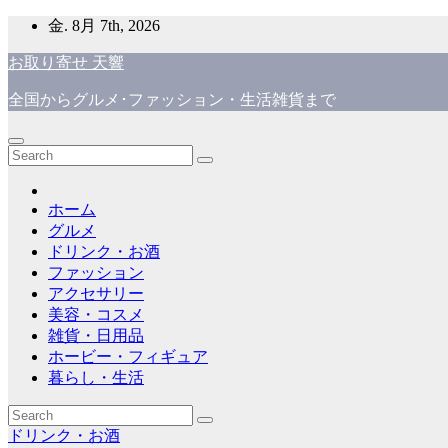
Skip
金. 8月 7th, 2026
to
content
お取り寄せ 天響
全国からグルメ･ファッション・生活雑貨まで
ホーム
グルメ
ドリンク・お酒
ファッション
アクセサリー
美容・コスメ
雑貨・日用品
ホービー・フィギュア
暮らし・生活
ドリンク・お酒