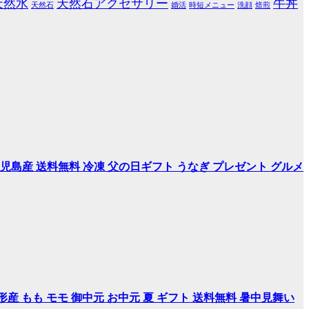
天然水
天然石アクセサリー
牛丼
天然石
婚活
時短メニュー
洗顔
焙煎
児島産 送料無料 冷凍 父の日ギフト うなぎ プレゼント グルメ
産 もも モモ 御中元 お中元 夏 ギフト 送料無料 暑中見舞い