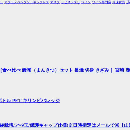
ー
マクラメペンダントネックレス
マスク
ラピスラズリ
ワイン
ワイン専門店
冷凍食品
食べ比べ 鰻喫（まんきつ）セット 長焼 切身 きざみ ］宮崎 鹿
ボトル PET キリンビバレッジ
無袋栽培/5〜9玉/保護キャップ仕様)※日時指定はメールで※【山形