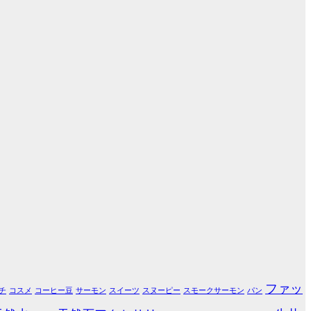
ファッ
チ
コスメ
コーヒー豆
サーモン
スイーツ
スヌーピー
スモークサーモン
パン