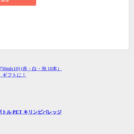
0mlx10] (赤・白・泡 10本）
せ ギフトに！
ボトル PET キリンビバレッジ